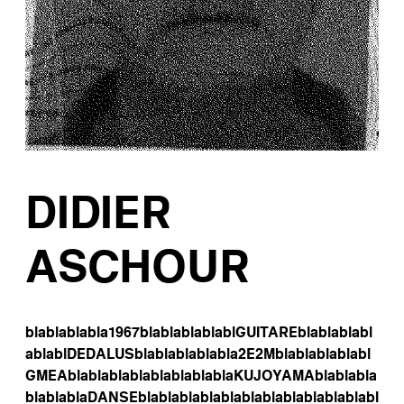
DIDIER
ASCHOUR
blablablabla
1967
blablablablabl
GUITARE
blablablabl
ablabl
DEDALUS
blablablablabla
2E2M
blablablablabl
GMEA
blablablablablablablabla
KUJOYAMA
blablabla
blablabla
DANSE
blablablablablablablablablablablabl