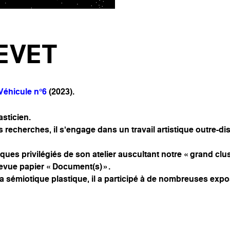
EVET
Véhicule n°6
(2023).
sticien.
es recherches, il s’engage dans un travail artistique outre-di
ues privilégiés de son atelier auscultant notre « grand clust
 revue papier « Document(s) ».
a sémiotique plastique, il a participé à de nombreuses exposi