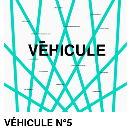
VÉHICULE N°5